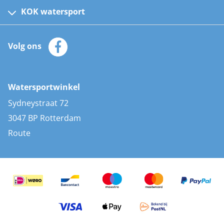
Kinder reddingsvesten
KOK watersport
Watersportwinkel
Automatische reddingsvesten
Klantenservice
Zeilkleding
Volg ons
Merken
Zonnepanelen
Bootaccessoires
Bootlakken
Vacatures
AIS transponders
Watersportwinkel
Advies & uitleg
Stootwillen en fenders
Sydneystraat 72
Bootkussens
3047 BP Rotterdam
Zwemtrappen
Route
Navigatieverlichting