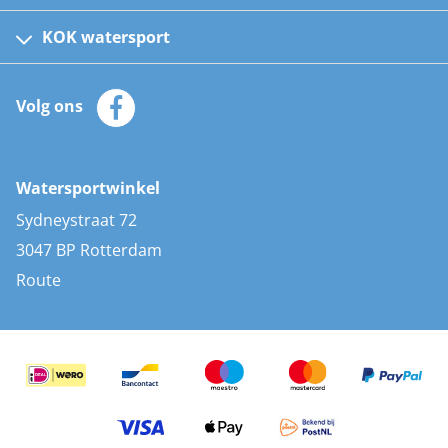
Fusion bootradio's
Kinder reddingsvesten
KOK watersport
Watersportwinkel
Automatische reddingsvesten
Klantenservice
Zeilkleding
Volg ons
Merken
Zonnepanelen
Bootaccessoires
Bootlakken
Vacatures
AIS transponders
Watersportwinkel
Advies & uitleg
Stootwillen en fenders
Sydneystraat 72
Bootkussens
3047 BP Rotterdam
Zwemtrappen
Route
Navigatieverlichting