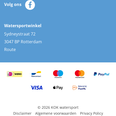
Zeilkleding
Volg ons
Merken
Zonnepanelen
Bootaccessoires
Bootlakken
Vacatures
AIS transponders
Watersportwinkel
Advies & uitleg
Stootwillen en fenders
Sydneystraat 72
Bootkussens
3047 BP Rotterdam
Zwemtrappen
Route
Navigatieverlichting
© 2026 KOK watersport
Disclaimer
Algemene voorwaarden
Privacy Policy