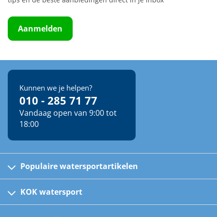
tips en de beste aanbiedingen direct in je inbox
Aanmelden
Kunnen we je helpen?
010 - 285 71 77
Vandaag open van 9:00 tot
18:00
Populaire watersportartikelen
Fusion bootradio's
Kinder reddingsvesten
KOK watersport
Watersportwinkel
Automatische reddingsvesten
Klantenservice