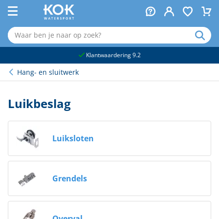
naar hoofdinhoud
Klantwaardering 9.2
Hang- en sluitwerk
Luikbeslag
Luiksloten
Grendels
Overval