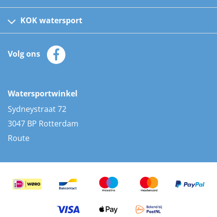
Fusion bootradio's
Kinder reddingsvesten
KOK watersport
Watersportwinkel
Automatische reddingsvesten
Klantenservice
Zeilkleding
Volg ons
Merken
Zonnepanelen
Bootaccessoires
Bootlakken
Vacatures
AIS transponders
Watersportwinkel
Advies & uitleg
Stootwillen en fenders
Sydneystraat 72
Bootkussens
3047 BP Rotterdam
Zwemtrappen
Route
Navigatieverlichting