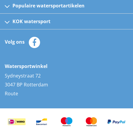
Populaire watersportartikelen
Fusion bootradio's
Kinder reddingsvesten
KOK watersport
Watersportwinkel
Automatische reddingsvesten
Klantenservice
Zeilkleding
Volg ons
Merken
Zonnepanelen
Bootaccessoires
Bootlakken
Vacatures
AIS transponders
Watersportwinkel
Advies & uitleg
Stootwillen en fenders
Sydneystraat 72
Bootkussens
3047 BP Rotterdam
Zwemtrappen
Route
Navigatieverlichting