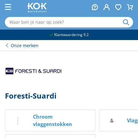
naar hoofdinhoud
Klantwaardering 9.2
Onze merken
Foresti-Suardi
Chroom
Vla
vlaggenstokken