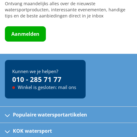
Ontvang maandelijks alles over de nieuwste
watersportproducten, interessante evenementen, handige
tips en de beste aanbiedingen direct in je inbox
Aanmelden
Kunnen we je helpen?
010 - 285 71 77
Winkel is gesloten: mail ons
Populaire watersportartikelen
Fusion bootradio's
Kinder reddingsvesten
KOK watersport