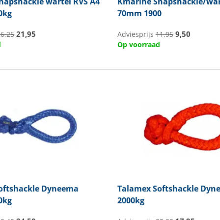
napshackle wartel RVS A4
Kmarine
Snapshackle/war
0kg
70mm 1900
21,95
9,50
26,25
Adviesprijs
11,95
d
Op voorraad
oftshackle Dyneema
Talamex
Softshackle Dyn
0kg
2000kg