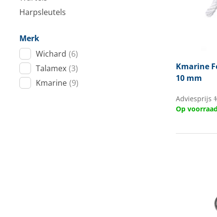
Techniek en motor
Harpsleutels
Tuigage en dekbeslag
Merk
Wichard
(6)
Veiligheid
Kmarine
F
Talamex
(3)
Boten, toebehoren en fun
10 mm
Kmarine
(9)
Meubels en lifestyle
Adviesprijs
Op voorraa
SALE