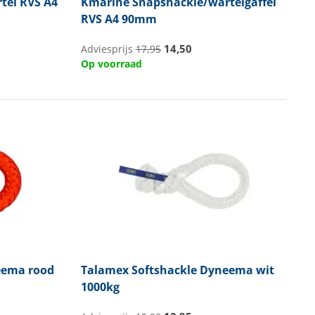
tel RVS A4
Kmarine
Snapshackle/wartelgaffel
RVS A4 90mm
14,50
Adviesprijs
17,95
Op voorraad
eema rood
Talamex
Softshackle Dyneema wit
1000kg