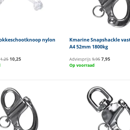
okkeschootknoop nylon
Kmarine
Snapshackle vast
A4 52mm 1800kg
10,25
7,95
11,25
Adviesprijs
9,95
d
Op voorraad