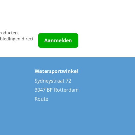
roducten,
biedingen direct
Aanmelden
Watersportwinkel
Sydneystraat 72
3047 BP Rotterdam
Route