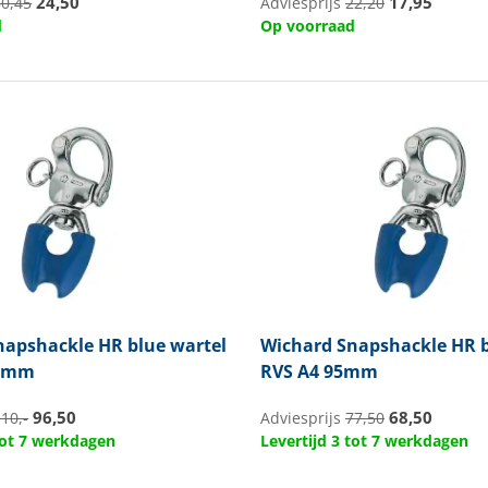
24,50
17,95
30,45
Adviesprijs
22,20
d
Op voorraad
apshackle HR blue wartel
Wichard
Snapshackle HR b
10mm
RVS A4 95mm
96,50
68,50
10,-
Adviesprijs
77,50
 tot 7 werkdagen
Levertijd 3 tot 7 werkdagen