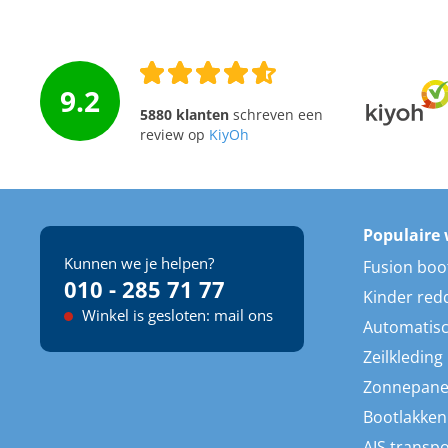
9.2
5880 klanten
schreven een
review op
KiyOh
Populaire 
Kunnen we je helpen?
Fusion boo
010 - 285 71 77
Kinder red
Winkel is gesloten: mail ons
Automatisc
Zeilkleding
Zonnepane
Bootlakken
AIS transp