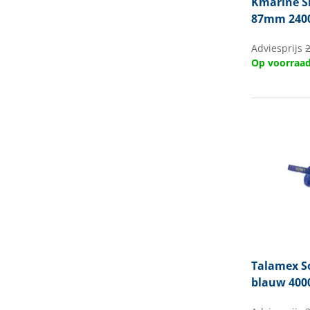
Kmarine
S
87mm 240
Adviesprijs
Op voorraa
Talamex
S
blauw 400