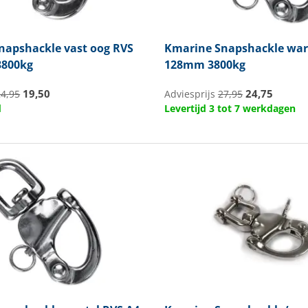
napshackle vast oog RVS
Kmarine
Snapshackle war
3800kg
128mm 3800kg
19,50
24,75
24,95
Adviesprijs
27,95
d
Levertijd 3 tot 7 werkdagen