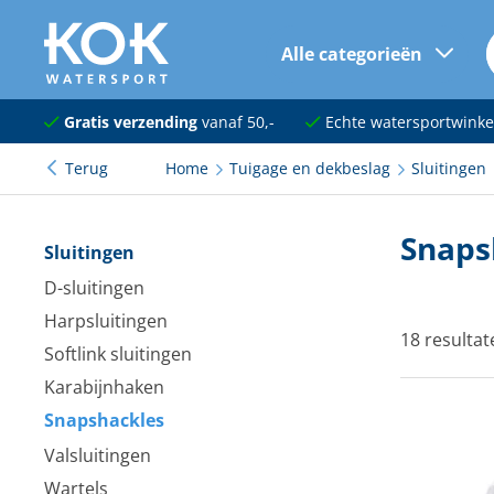
Alle categorieën
naar hoofdinhoud
Navigatie
Gratis verzending
vanaf 50,-
Echte watersportwinke
Terug
Home
Tuigage en dekbeslag
Sluitingen
Dekuitrusting
Ankeren en afmeren
Snaps
Sluitingen
Onderhoud en verf
D-sluitingen
Harpsluitingen
Elektra
18 resultat
Softlink sluitingen
Kleding en schoenen
Karabijnhaken
Snapshackles
Sanitair
Valsluitingen
Kajuit en kombuis
Wartels