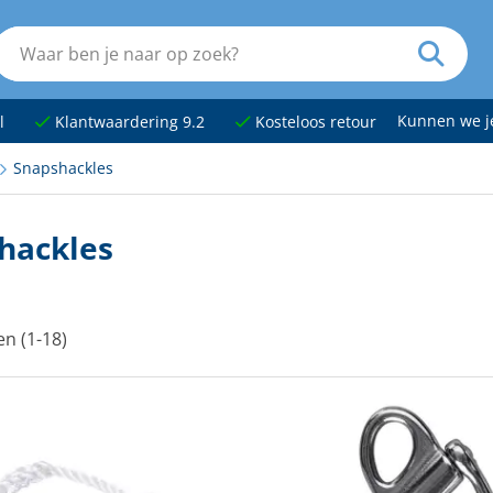
Kunnen we 
l
Klantwaardering 9.2
Kosteloos retour
Snapshackles
hackles
en (1-18)