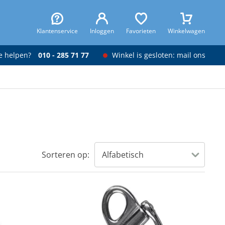
Klantenservice
Inloggen
Favorieten
Winkelwagen
je helpen?
010 - 285 71 77
Winkel is gesloten: mail ons
Sorteren op: