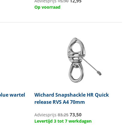
12,95
Adviesprijs
15,90
Op voorraad
lue wartel
Wichard
Snapshackle HR Quick
release RVS A4 70mm
73,50
Adviesprijs
83,25
Levertijd 3 tot 7 werkdagen