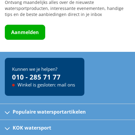
Ontvang maandelijks alles over de nieuwste
watersportproducten, interessante evenementen, handige
tips en de beste aanbiedingen direct in je inbox
Aanmelden
Kunnen we je helpen?
010 - 285 71 77
Winkel is gesloten: mail ons
Populaire watersportartikelen
Fusion bootradio's
Kinder reddingsvesten
KOK watersport
Watersportwinkel