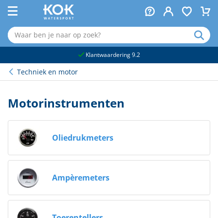
naar hoofdinhoud
Klantwaardering 9.2
Techniek en motor
Motorinstrumenten
Oliedrukmeters
Ampèremeters
Toerentellers