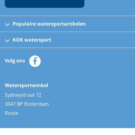
Populaire watersportartikelen
Fusion bootradio's
Kinder reddingsvesten
KOK watersport
Watersportwinkel
Automatische reddingsvesten
Klantenservice
Zeilkleding
Volg ons
Merken
Zonnepanelen
Bootaccessoires
Bootlakken
Vacatures
AIS transponders
Watersportwinkel
Advies & uitleg
Stootwillen en fenders
Sydneystraat 72
Bootkussens
3047 BP Rotterdam
Zwemtrappen
Route
Navigatieverlichting