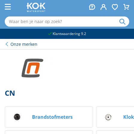
naar hoofdinhoud
Klantwaardering 9.2
Onze merken
CN
Brandstofmeters
Klo