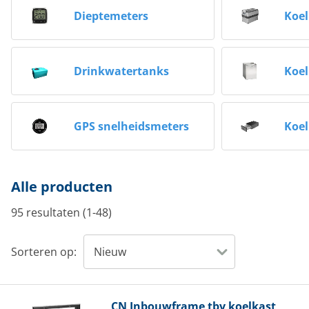
Dieptemeters
Koe
Drinkwatertanks
Koel
GPS snelheidsmeters
Koel
Alle producten
95 resultaten (1-48)
Sorteren op:
CN
Inbouwframe tbv koelkast