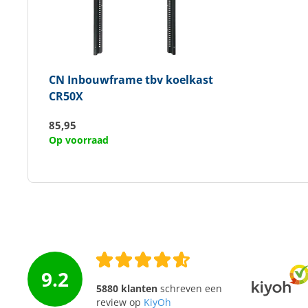
CN
Inbouwframe tbv koelkast
CR50X
85,95
Op voorraad
9.2
5880 klanten
schreven een
review op
KiyOh