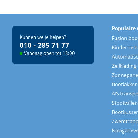
Populaire 
Kunnen we je helpen?
Fusion boo
010 - 285 71 77
Kinder red
Vandaag open tot 18:00
Automatisc
Zeilkleding
Zonnepane
Bootlakken
AIS transp
Stootwillen
Bootkusse
Zwemtrap
Navigatieve