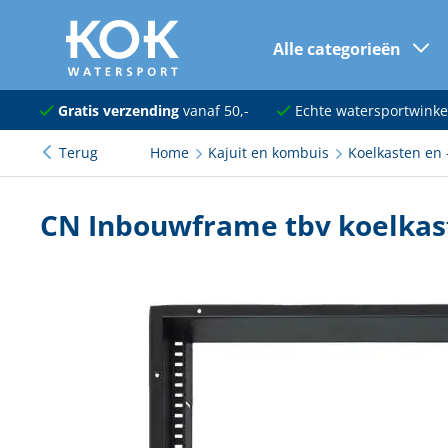
Alle categorieën
naar hoofdinhoud
Navigatie
Gratis verzending
vanaf 50,-
Echte watersportwinke
Terug
Home
Kajuit en kombuis
Koelkasten en 
Dekuitrusting
Ankeren en afmeren
CN Inbouwframe tbv koelkas
Onderhoud en verf
Elektra
Kleding en schoenen
Sanitair
Kajuit en kombuis