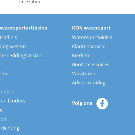
in je inbox
watersportartikelen
KOK watersport
tradio's
Watersportwinkel
dingsvesten
Klantenservice
he reddingsvesten
Merken
Bootaccessoires
len
Vacatures
Advies & uitleg
onders
 en fenders
Volg ons
ns
pen
rlichting