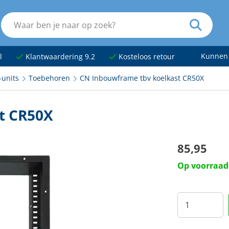
Kunnen
l
Klantwaardering 9.2
Kosteloos retour
-units
Toebehoren
CN Inbouwframe tbv koelkast CR50X
t CR50X
85,95
Op voorraad