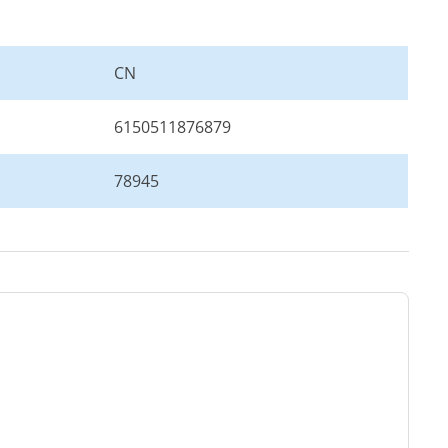
CN
6150511876879
78945