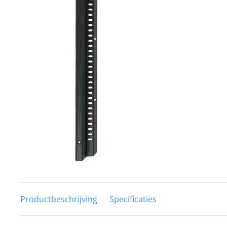
Techniek en motor
Tuigage en dekbeslag
Veiligheid
Boten, toebehoren en fun
Meubels en lifestyle
SALE
Productbeschrijving
Specificaties