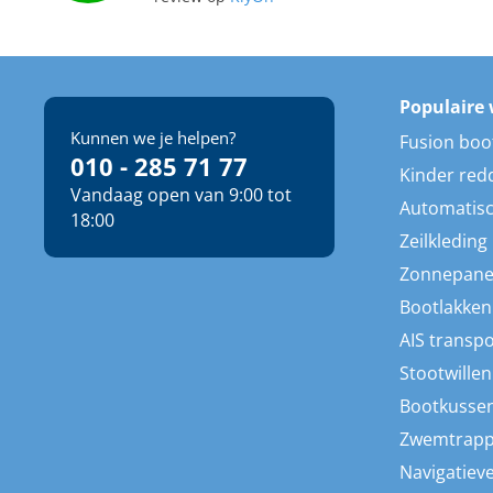
Populaire 
Kunnen we je helpen?
Fusion boo
010 - 285 71 77
Kinder red
Vandaag open van 9:00 tot
Automatisc
18:00
Zeilkleding
Zonnepane
Bootlakken
AIS transp
Stootwillen
Bootkusse
Zwemtrap
Navigatieve