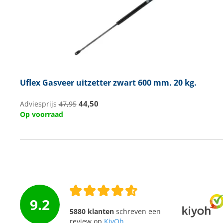
Uflex
Gasveer uitzetter zwart 600 mm. 20 kg.
44,50
Adviesprijs
47,95
Op voorraad
9.2
5880 klanten
schreven een
review op
KiyOh