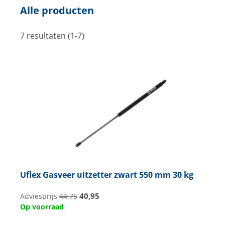
Alle producten
Techniek en motor
Tuigage en dekbeslag
7 resultaten (1-7)
Veiligheid
Boten, toebehoren en fun
Meubels en lifestyle
SALE
Uflex
Gasveer uitzetter zwart 550 mm 30 kg
40,95
Adviesprijs
44,75
Op voorraad