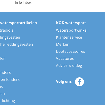
in je inbox
watersportartikelen
KOK watersport
tradio's
Watersportwinkel
dingsvesten
Klantenservice
he reddingsvesten
Merken
Bootaccessoires
len
Vacatures
Advies & uitleg
onders
 en fenders
Volg ons
ns
pen
rlichting