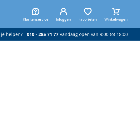
Klantenservice
Inloggen
Favorieten
Winkelwagen
 je helpen?
010 - 285 71 77
Vandaag open van 9:00 tot 18:00