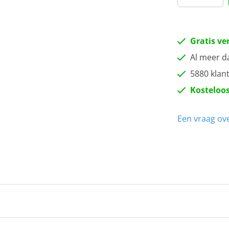
Gratis ve
Al meer d
5880 klan
Kosteloos
Een vraag ove