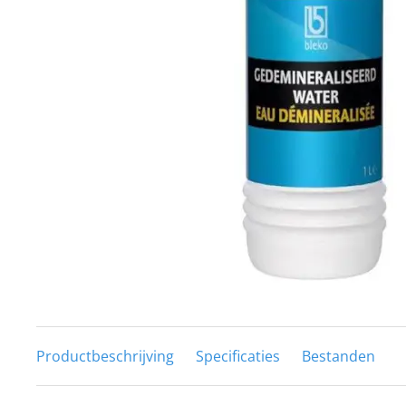
Techniek en motor
Tuigage en dekbeslag
Veiligheid
Boten, toebehoren en fun
Meubels en lifestyle
SALE
Productbeschrijving
Specificaties
Bestanden