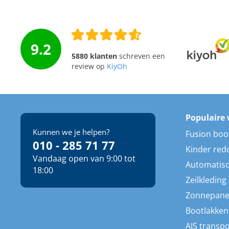
9.2
5880 klanten
schreven een
review op
KiyOh
Populaire 
Kunnen we je helpen?
Fusion boo
010 - 285 71 77
Kinder red
Vandaag open van 9:00 tot
Automatisc
18:00
Zeilkleding
Zonnepane
Bootlakken
AIS transp