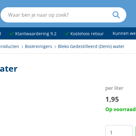
Kunnen we
l
Klantwaardering 9.2
Kosteloos retour
roducten
Bootreinigers
Bleko Gedestilleerd (Demi) water
ater
per liter
1,95
Op voorraad