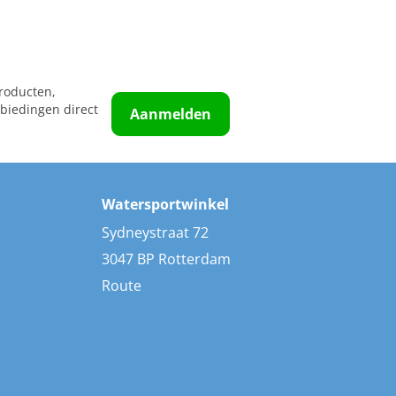
roducten,
biedingen direct
Aanmelden
Watersportwinkel
Sydneystraat 72
3047 BP Rotterdam
Route