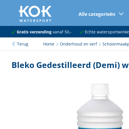
Alle categorieën
naar hoofdinhoud
Navigatie
Gratis verzending
vanaf 50,-
Echte watersportwinke
Terug
Home
Onderhoud en verf
Schoonmaakp
Dekuitrusting
Ankeren en afmeren
Bleko Gedestilleerd (Demi) w
Onderhoud en verf
Elektra
Kleding en schoenen
Sanitair
Kajuit en kombuis