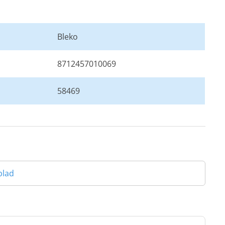
Bleko
8712457010069
58469
blad