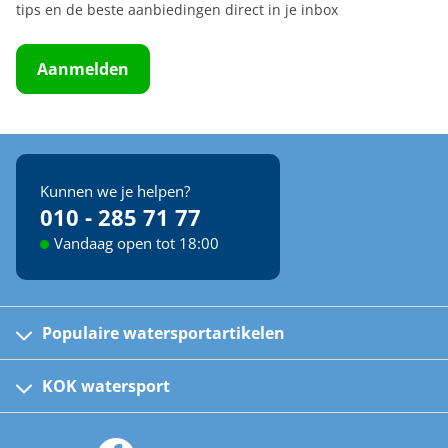
tips en de beste aanbiedingen direct in je inbox
Aanmelden
Kunnen we je helpen?
010 - 285 71 77
Vandaag open tot 18:00
Populaire watersportartikelen
Fusion bootradio's
Kinder reddingsvesten
KOK watersport
Watersportwinkel
Automatische reddingsvesten
Klantenservice
Zeilkleding