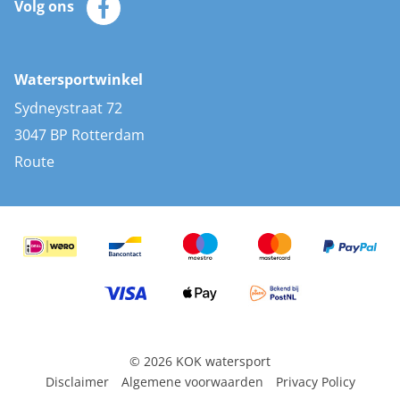
Volg ons
Merken
Zonnepanelen
Bootaccessoires
Bootlakken
Vacatures
AIS transponders
Watersportwinkel
Advies & uitleg
Stootwillen en fenders
Sydneystraat 72
Bootkussens
3047 BP Rotterdam
Zwemtrappen
Route
Navigatieverlichting
© 2026 KOK watersport
Disclaimer
Algemene voorwaarden
Privacy Policy