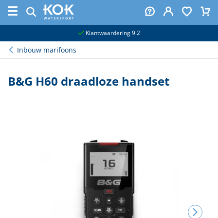
naar hoofdinhoud
Klantwaardering 9.2
Inbouw marifoons
B&G H60 draadloze handset