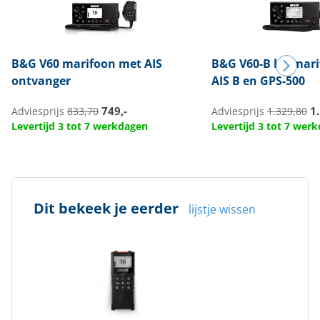
B&G
V60 marifoon met AIS
B&G
V60-B kit mar
ontvanger
AIS B en GPS-500
749,-
1.
Adviesprijs
833,70
Adviesprijs
1.329,80
Levertijd 3 tot 7 werkdagen
Levertijd 3 tot 7 wer
Dit bekeek je eerder
lijstje wissen