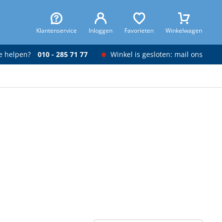
Klantenservice
Inloggen
Favorieten
Winkelwagen
je helpen?
010 - 285 71 77
Winkel is gesloten: mail ons