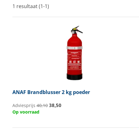
1 resultaat (1-1)
Techniek en motor
Tuigage en dekbeslag
Veiligheid
Boten, toebehoren en fun
Meubels en lifestyle
SALE
ANAF
Brandblusser 2 kg poeder
38,50
Adviesprijs
40,10
Op voorraad