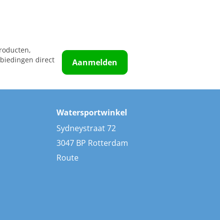
roducten,
biedingen direct
Aanmelden
Watersportwinkel
Sydneystraat 72
3047 BP Rotterdam
Route