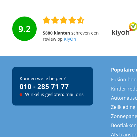
9.2
5880 klanten
schreven een
review op
KiyOh
Populaire 
Kunnen we je helpen?
Fusion boo
010 - 285 71 77
Kinder red
Winkel is gesloten: mail ons
Automatisc
Zeilkleding
Zonnepane
Bootlakken
AIS transp