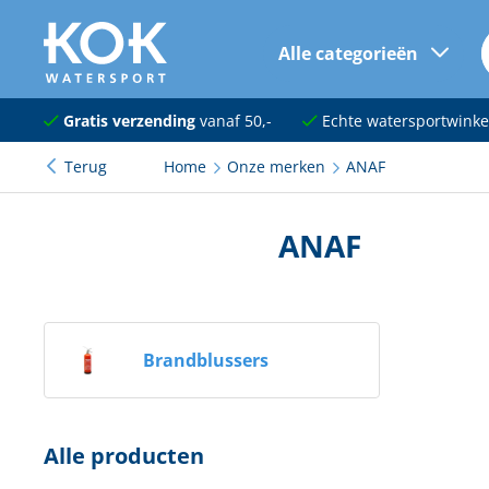
Alle categorieën
naar hoofdinhoud
Navigatie
Gratis verzending
vanaf 50,-
Echte watersportwinke
Terug
Home
Onze merken
ANAF
Dekuitrusting
Ankeren en afmeren
ANAF
Onderhoud en verf
Elektra
Brandblussers
Kleding en schoenen
Sanitair
Alle producten
Kajuit en kombuis