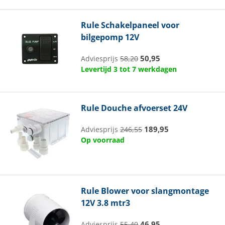
Rule
Schakelpaneel voor
bilgepomp 12V
50,95
Adviesprijs
58,20
Levertijd 3 tot 7 werkdagen
Rule
Douche afvoerset 24V
189,95
Adviesprijs
246,55
Op voorraad
Rule
Blower voor slangmontage
12V 3.8 mtr3
46,95
Adviesprijs
55,40