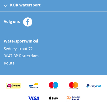
Kinder reddingsvesten
KOK watersport
Watersportwinkel
Automatische reddingsvesten
Klantenservice
Zeilkleding
Volg ons
Merken
Zonnepanelen
Bootaccessoires
Bootlakken
Vacatures
AIS transponders
Watersportwinkel
Advies & uitleg
Stootwillen en fenders
Sydneystraat 72
Bootkussens
3047 BP Rotterdam
Zwemtrappen
Route
Navigatieverlichting