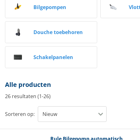
Bilgepompen
Vlot
Douche toebehoren
Schakelpanelen
Alle producten
26 resultaten (1-26)
Sorteren op:
Rule
Bilgepomp automatisch