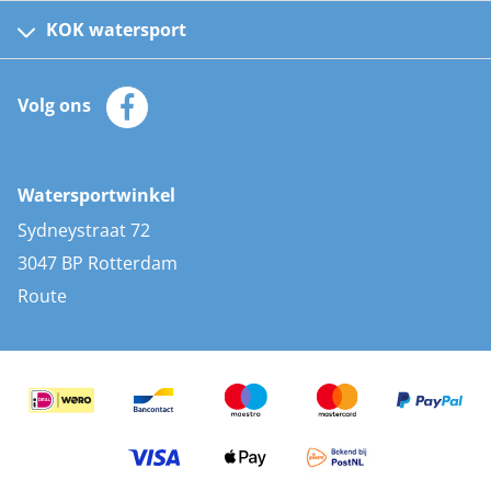
Kinder reddingsvesten
KOK watersport
Watersportwinkel
Automatische reddingsvesten
Klantenservice
Zeilkleding
Volg ons
Merken
Zonnepanelen
Bootaccessoires
Bootlakken
Vacatures
AIS transponders
Watersportwinkel
Advies & uitleg
Stootwillen en fenders
Sydneystraat 72
Bootkussens
3047 BP Rotterdam
Zwemtrappen
Route
Navigatieverlichting