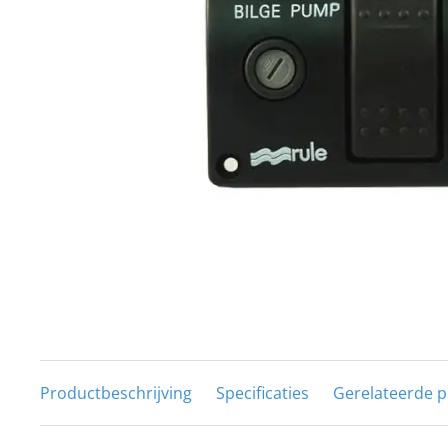
Techniek en motor
Tuigage en dekbeslag
Veiligheid
Boten, toebehoren en fun
Meubels en lifestyle
SALE
Productbeschrijving
Specificaties
Gerelateerde 