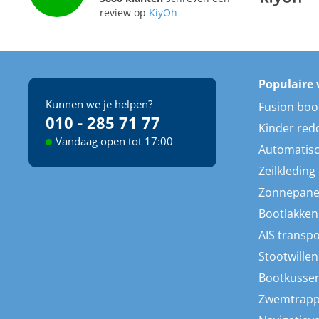
review op
KiyOh
Populaire 
Kunnen we je helpen?
Fusion boo
010 - 285 71 77
Kinder red
Vandaag open tot 17:00
Automatisc
Zeilkleding
Zonnepane
Bootlakken
AIS transp
Stootwillen
Bootkusse
Zwemtrap