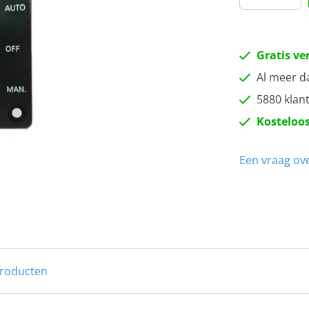
Gratis ve
Al meer d
5880 klan
Kosteloos
Een vraag ove
producten