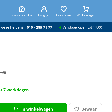
Klantenservice
Inloggen
Favorieten
Winkelwagen
 we je helpen?
010 - 285 71 77
Vandaag open tot 17:00
8,20
tot 7 werkdagen
In winkelwagen
Bewaar