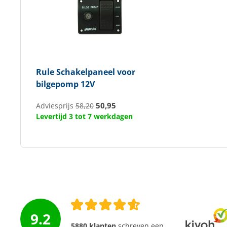
Rule
Schakelpaneel voor
bilgepomp 12V
50,95
Adviesprijs
58,20
Levertijd 3 tot 7 werkdagen
9.2
5880 klanten
schreven een