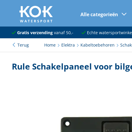
Alle categorieën
naar hoofdinhoud
Navigatie
Gratis verzending
vanaf 50,-
Echte watersportwinke
Terug
Home
Elektra
Kabeltoebehoren
Schak
Dekuitrusting
Ankeren en afmeren
Rule Schakelpaneel voor bil
Onderhoud en verf
Elektra
Kleding en schoenen
Sanitair
Kajuit en kombuis