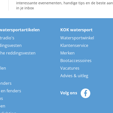
interessante evenementen, handige tips en de beste aan
in je inbox
watersportartikelen
KOK watersport
tradio's
Watersportwinkel
dingsvesten
Klantenservice
he reddingsvesten
Merken
Bootaccessoires
len
Vacatures
Advies & uitleg
onders
 en fenders
Volg ons
ns
pen