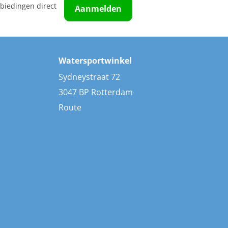
biedingen direct
Aanmelden
Watersportwinkel
Sydneystraat 72
3047 BP Rotterdam
Route