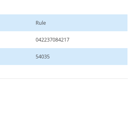
Rule
042237084217
54035