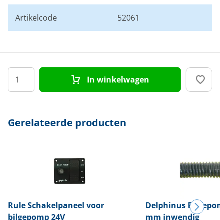
Artikelcode
52061
In winkelwagen
Gerelateerde producten
Rule
Schakelpaneel voor
Delphinus
Bilgepo
bilgepomp 24V
mm inwendig