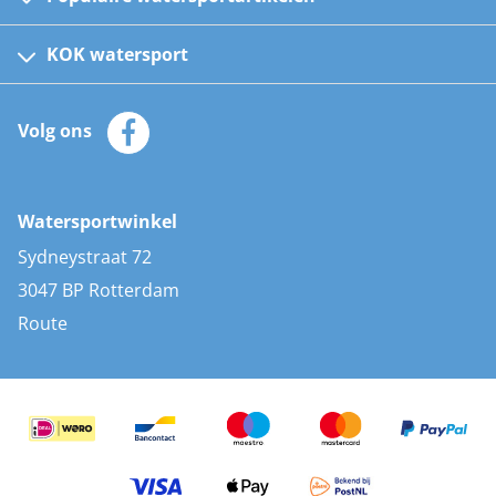
Fusion bootradio's
Kinder reddingsvesten
KOK watersport
Watersportwinkel
Automatische reddingsvesten
Klantenservice
Zeilkleding
Volg ons
Merken
Zonnepanelen
Bootaccessoires
Bootlakken
Vacatures
AIS transponders
Watersportwinkel
Advies & uitleg
Stootwillen en fenders
Sydneystraat 72
Bootkussens
3047 BP Rotterdam
Zwemtrappen
Route
Navigatieverlichting