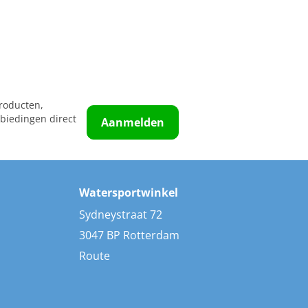
roducten,
biedingen direct
Aanmelden
Watersportwinkel
Sydneystraat 72
3047 BP Rotterdam
Route