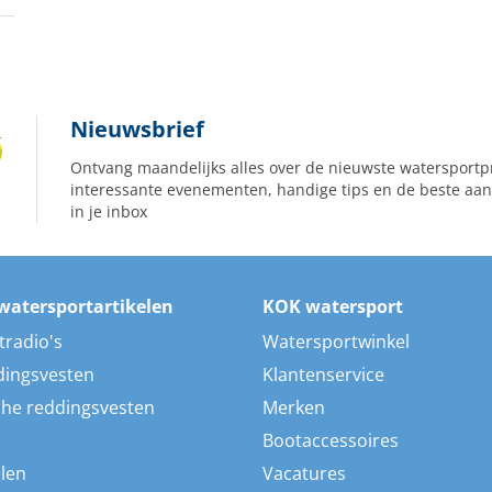
Nieuwsbrief
Ontvang maandelijks alles over de nieuwste watersportp
interessante evenementen, handige tips en de beste aan
in je inbox
watersportartikelen
KOK watersport
tradio's
Watersportwinkel
dingsvesten
Klantenservice
he reddingsvesten
Merken
Bootaccessoires
len
Vacatures