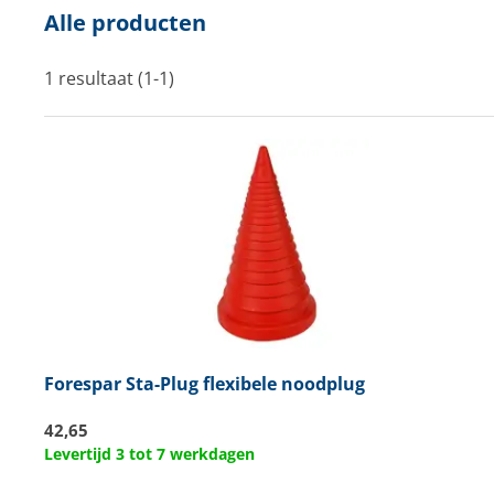
Alle producten
Techniek en motor
Tuigage en dekbeslag
1 resultaat (1-1)
Veiligheid
Boten, toebehoren en fun
Meubels en lifestyle
SALE
Forespar
Sta-Plug flexibele noodplug
42,65
Levertijd 3 tot 7 werkdagen