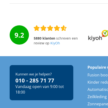
9.2
5880 klanten
schreven een
review op
KiyOh
Populaire 
Kunnen we je helpen?
Fusion boo
010 - 285 71 77
Kinder red
Vandaag open van 9:00 tot
Automatisc
18:00
Zeilkleding
Zonnepane