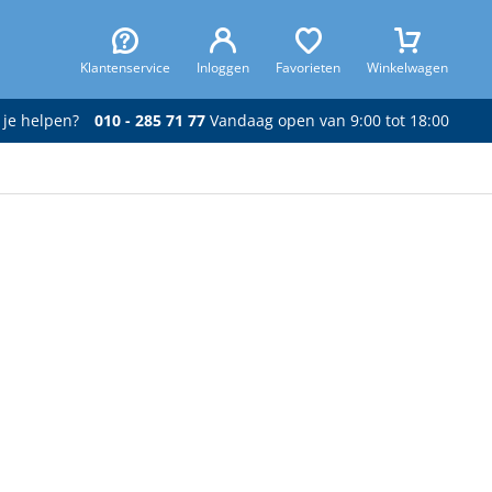
Klantenservice
Inloggen
Favorieten
Winkelwagen
 je helpen?
010 - 285 71 77
Vandaag open van 9:00 tot 18:00