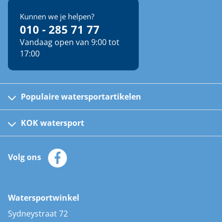
Kunnen we je helpen?
010 - 285 71 77
Vandaag open van 9:00 tot
17:00
Populaire watersportartikelen
Fusion bootradio's
Kinder reddingsvesten
KOK watersport
Watersportwinkel
Automatische reddingsvesten
Klantenservice
Zeilkleding
Volg ons
Merken
Zonnepanelen
Bootaccessoires
Bootlakken
Vacatures
AIS transponders
Watersportwinkel
Advies & uitleg
Stootwillen en fenders
Sydneystraat 72