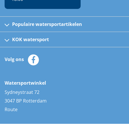
Populaire watersportartikelen
Fusion bootradio's
Kinder reddingsvesten
KOK watersport
Watersportwinkel
Automatische reddingsvesten
Klantenservice
Zeilkleding
Volg ons
Merken
Zonnepanelen
Bootaccessoires
Bootlakken
Vacatures
AIS transponders
Watersportwinkel
Advies & uitleg
Stootwillen en fenders
Sydneystraat 72
Bootkussens
3047 BP Rotterdam
Zwemtrappen
Route
Navigatieverlichting