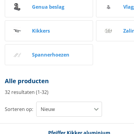
Genua beslag
Vla
Kikkers
Zali
Spannerhoezen
Alle producten
32 resultaten (1-32)
Sorteren op:
Pfeiffer
Kikker aluminium