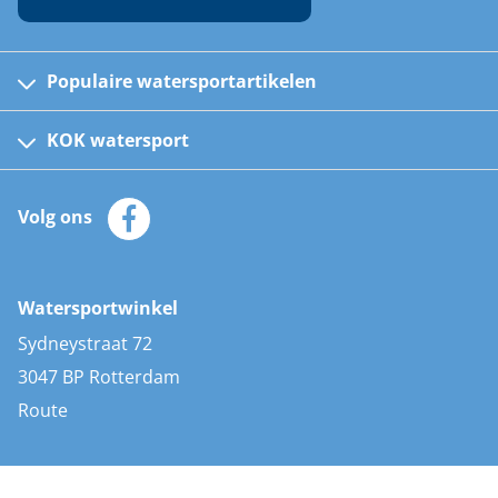
Populaire watersportartikelen
Fusion bootradio's
Kinder reddingsvesten
KOK watersport
Watersportwinkel
Automatische reddingsvesten
Klantenservice
Zeilkleding
Volg ons
Merken
Zonnepanelen
Bootaccessoires
Bootlakken
Vacatures
AIS transponders
Watersportwinkel
Advies & uitleg
Stootwillen en fenders
Sydneystraat 72
Bootkussens
3047 BP Rotterdam
Zwemtrappen
Route
Navigatieverlichting