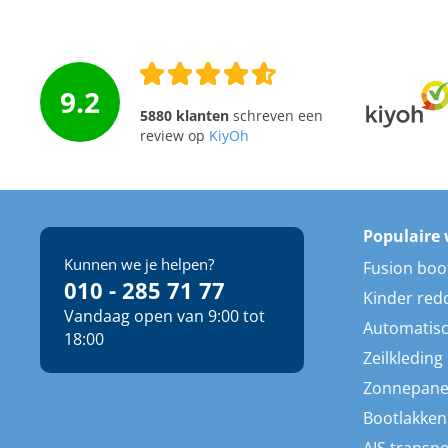
9.2
5880 klanten
schreven een
review op
KiyOh
Populaire 
Kunnen we je helpen?
Fusion boo
010 - 285 71 77
Kinder red
Vandaag open van 9:00 tot
Automatisc
18:00
Zeilkleding
Zonnepane
Bootlakken