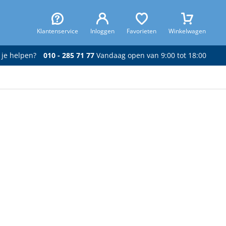
Klantenservice
Inloggen
Favorieten
Winkelwagen
 je helpen?
010 - 285 71 77
Vandaag open van 9:00 tot 18:00