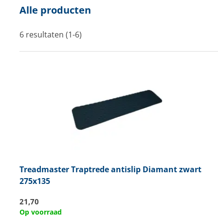
Alle producten
Techniek en motor
Tuigage en dekbeslag
6 resultaten (1-6)
Veiligheid
Boten, toebehoren en fun
Meubels en lifestyle
SALE
Treadmaster
Traptrede antislip Diamant zwart
275x135
21,70
Op voorraad