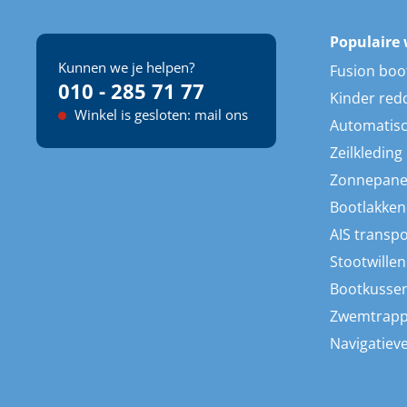
Populaire 
Kunnen we je helpen?
Fusion boo
010 - 285 71 77
Kinder red
Winkel is gesloten: mail ons
Automatisc
Zeilkleding
Zonnepane
Bootlakken
AIS transp
Stootwillen
Bootkusse
Zwemtrap
Navigatieve