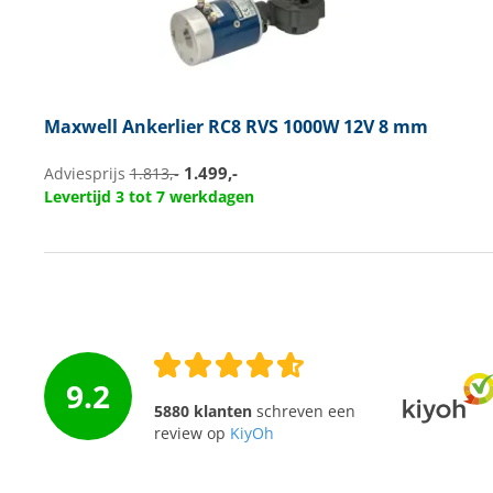
Maxwell
Ankerlier RC8 RVS 1000W 12V 8 mm
1.499,-
Adviesprijs
1.813,-
Levertijd 3 tot 7 werkdagen
9.2
5880 klanten
schreven een
review op
KiyOh