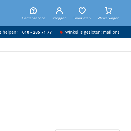
Klantenservice
Inloggen
Favorieten
Winkelwagen
je helpen?
010 - 285 71 77
Winkel is gesloten: mail ons