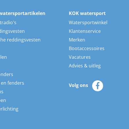
watersportartikelen
KOK watersport
tradio's
Watersportwinkel
dingsvesten
Klantenservice
he reddingsvesten
Merken
Bootaccessoires
len
Vacatures
Advies & uitleg
onders
 en fenders
Volg ons
ns
pen
rlichting