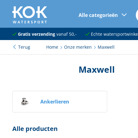
Alle categorieën
naar hoofdinhoud
Navigatie
Gratis verzending
vanaf 50,-
Echte watersportwinke
Terug
Home
Onze merken
Maxwell
Dekuitrusting
Ankeren en afmeren
Maxwell
Onderhoud en verf
Elektra
Ankerlieren
Kleding en schoenen
Sanitair
Alle producten
Kajuit en kombuis