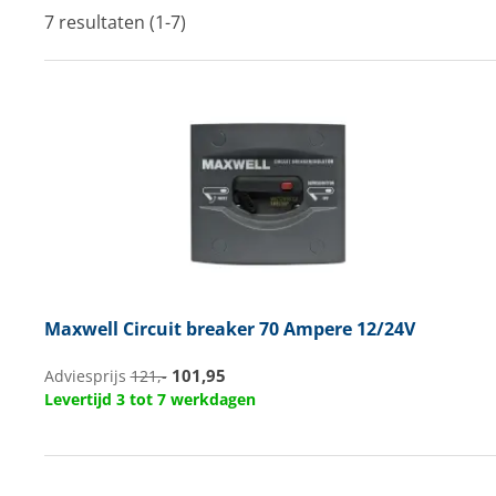
7 resultaten (1-7)
Techniek en motor
Tuigage en dekbeslag
Veiligheid
Boten, toebehoren en fun
Meubels en lifestyle
SALE
Maxwell
Circuit breaker 70 Ampere 12/24V
101,95
Adviesprijs
121,-
Levertijd 3 tot 7 werkdagen