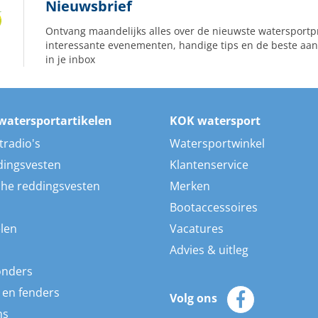
Nieuwsbrief
Ontvang maandelijks alles over de nieuwste watersportp
interessante evenementen, handige tips en de beste aan
in je inbox
watersportartikelen
KOK watersport
tradio's
Watersportwinkel
dingsvesten
Klantenservice
he reddingsvesten
Merken
Bootaccessoires
len
Vacatures
Advies & uitleg
onders
 en fenders
Volg ons
ns