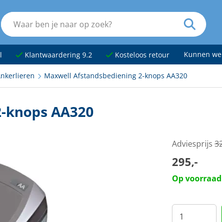
Kunnen we
l
Klantwaardering 9.2
Kosteloos retour
nkerlieren
Maxwell Afstandsbediening 2-knops AA320
2-knops AA320
Adviesprijs
32
295,-
Op voorraad