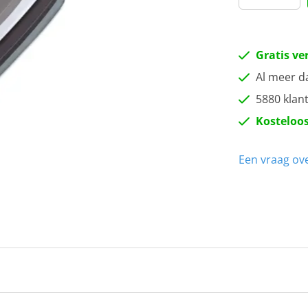
Gratis ve
Al meer d
5880 klan
Kosteloos
Een vraag ove