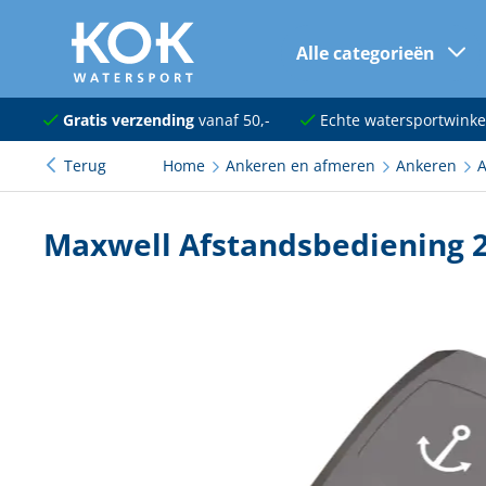
Alle categorieën
naar hoofdinhoud
Navigatie
Gratis verzending
vanaf 50,-
Echte watersportwinke
Terug
Home
Ankeren en afmeren
Ankeren
A
Dekuitrusting
Ankeren en afmeren
Maxwell Afstandsbediening 
Onderhoud en verf
Elektra
Kleding en schoenen
Sanitair
Kajuit en kombuis