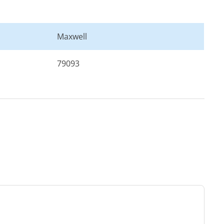
Maxwell
79093