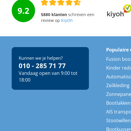
9.2
5880 klanten
schreven een
review op
KiyOh
Populaire 
Kunnen we je helpen?
Fusion boo
010 - 285 71 77
Kinder red
Vandaag open van 9:00 tot
Automatisc
18:00
Zeilkleding
Zonnepane
Bootlakken
AIS transp
Stootwillen
Bootkusse