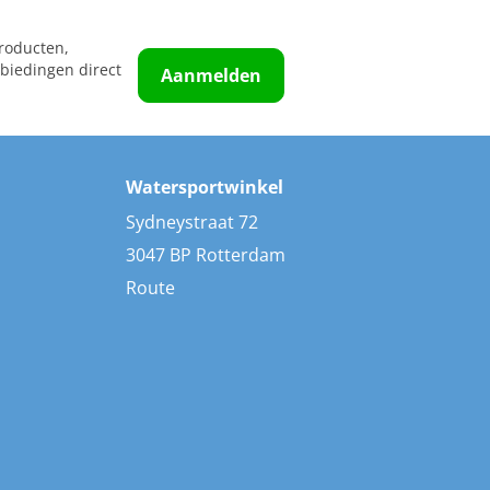
roducten,
biedingen direct
Aanmelden
Watersportwinkel
Sydneystraat 72
3047 BP Rotterdam
Route