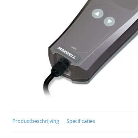
Techniek en motor
Tuigage en dekbeslag
Veiligheid
Boten, toebehoren en fun
Meubels en lifestyle
SALE
Productbeschrijving
Specificaties