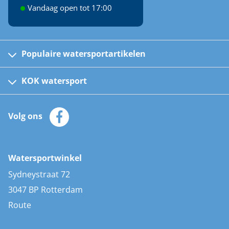
Vandaag open tot 17:00
Populaire watersportartikelen
Fusion bootradio's
Kinder reddingsvesten
KOK watersport
Watersportwinkel
Automatische reddingsvesten
Klantenservice
Zeilkleding
Volg ons
Merken
Zonnepanelen
Bootaccessoires
Bootlakken
Vacatures
AIS transponders
Watersportwinkel
Advies & uitleg
Stootwillen en fenders
Sydneystraat 72
Bootkussens
3047 BP Rotterdam
Zwemtrappen
Route
Navigatieverlichting