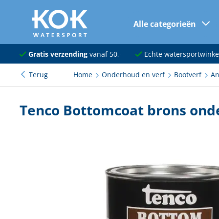
Alle categorieën
naar hoofdinhoud
Navigatie
Gratis verzending
vanaf 50,-
Echte watersportwinke
Terug
Home
Onderhoud en verf
Bootverf
An
Dekuitrusting
Ankeren en afmeren
Tenco Bottomcoat brons onde
Onderhoud en verf
Elektra
Kleding en schoenen
Sanitair
Kajuit en kombuis