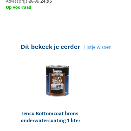
24,95
Adviesprijs
26,95
Op voorraad
Dit bekeek je eerder
lijstje wissen
Tenco
Bottomcoat brons
onderwatercoating 1 liter