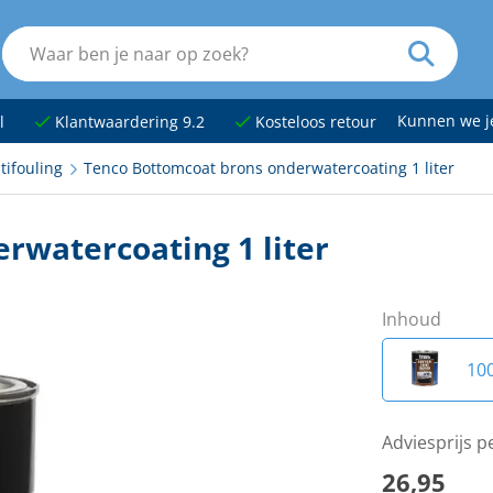
Kunnen we 
l
Klantwaardering 9.2
Kosteloos retour
tifouling
Tenco Bottomcoat brons onderwatercoating 1 liter
rwatercoating 1 liter
Inhoud
10
Adviesprijs 
26,95