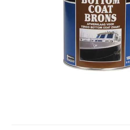
Techniek en motor
Tuigage en dekbeslag
Veiligheid
Boten, toebehoren en fun
Meubels en lifestyle
SALE