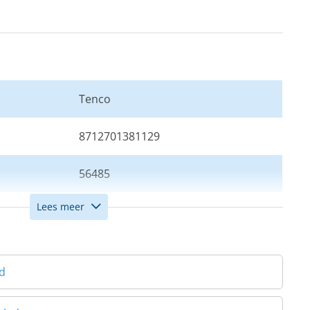
Tenco
8712701381129
56485
Lees meer
Brons
d