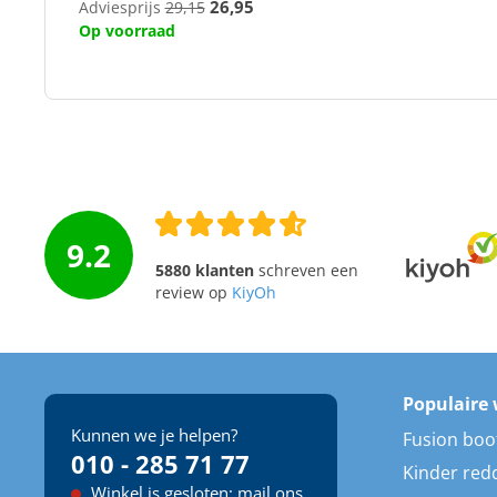
26,95
Adviesprijs
29,15
Op voorraad
9.2
5880 klanten
schreven een
review op
KiyOh
Populaire 
Kunnen we je helpen?
Fusion boo
010 - 285 71 77
Kinder red
Winkel is gesloten: mail ons