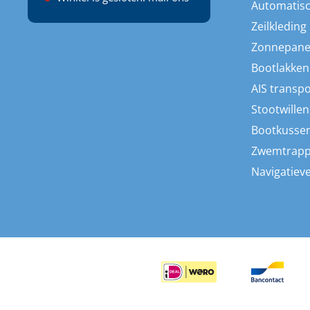
Automatisc
Zeilkleding
Zonnepane
Bootlakken
AIS transp
Stootwillen
Bootkusse
Zwemtrap
Navigatieve