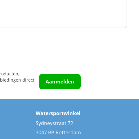
roducten,
biedingen direct
Aanmelden
Watersportwinkel
Sydneystraat 72
3047 BP Rotterdam