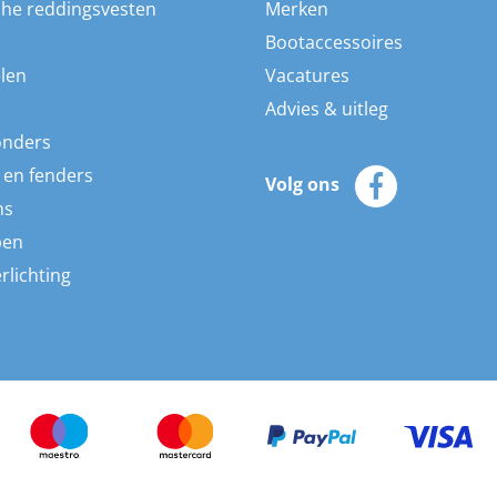
he reddingsvesten
Merken
Bootaccessoires
len
Vacatures
Advies & uitleg
onders
 en fenders
Volg ons
ns
pen
rlichting