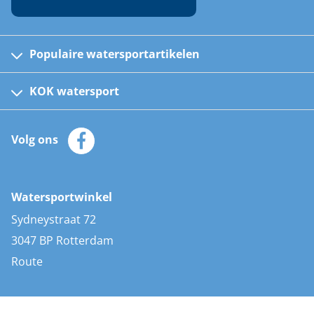
Populaire watersportartikelen
Fusion bootradio's
Kinder reddingsvesten
KOK watersport
Watersportwinkel
Automatische reddingsvesten
Klantenservice
Zeilkleding
Volg ons
Merken
Zonnepanelen
Bootaccessoires
Bootlakken
Vacatures
AIS transponders
Watersportwinkel
Advies & uitleg
Stootwillen en fenders
Sydneystraat 72
Bootkussens
3047 BP Rotterdam
Zwemtrappen
Route
Navigatieverlichting