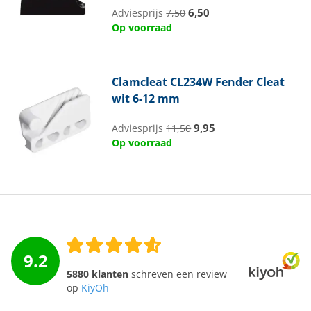
6,50
Adviesprijs
7,50
Op voorraad
Clamcleat
CL234W Fender Cleat
wit 6-12 mm
9,95
Adviesprijs
11,50
Op voorraad
9.2
5880 klanten
schreven een review
op
KiyOh