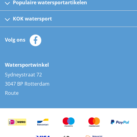
Populaire watersportartikelen
Fusion bootradio's
Kinder reddingsvesten
KOK watersport
Watersportwinkel
Automatische reddingsvesten
Klantenservice
Zeilkleding
Volg ons
Merken
Zonnepanelen
Bootaccessoires
Bootlakken
Vacatures
AIS transponders
Watersportwinkel
Advies & uitleg
Stootwillen en fenders
Sydneystraat 72
Bootkussens
3047 BP Rotterdam
Zwemtrappen
Route
Navigatieverlichting