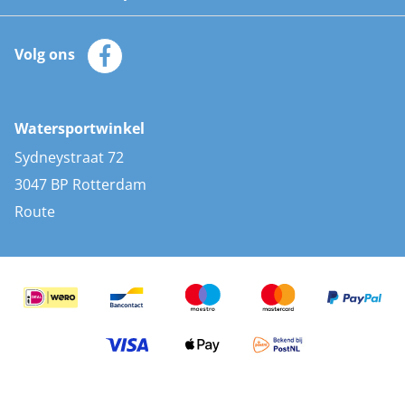
Watersportwinkel
Automatische reddingsvesten
Klantenservice
Zeilkleding
Volg ons
Merken
Zonnepanelen
Bootaccessoires
Bootlakken
Vacatures
AIS transponders
Watersportwinkel
Advies & uitleg
Stootwillen en fenders
Sydneystraat 72
Bootkussens
3047 BP Rotterdam
Zwemtrappen
Route
Navigatieverlichting