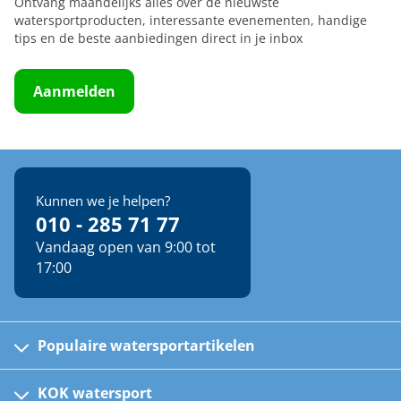
Ontvang maandelijks alles over de nieuwste
watersportproducten, interessante evenementen, handige
tips en de beste aanbiedingen direct in je inbox
Aanmelden
Kunnen we je helpen?
010 - 285 71 77
Vandaag open van 9:00 tot
17:00
Populaire watersportartikelen
Fusion bootradio's
Kinder reddingsvesten
KOK watersport