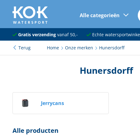
Alle categorieën
naar hoofdinhoud
Navigatie
Gratis verzending
vanaf 50,-
Echte watersportwinke
Terug
Home
Onze merken
Hunersdorff
Dekuitrusting
Ankeren en afmeren
Hunersdorff
Onderhoud en verf
Elektra
Jerrycans
Kleding en schoenen
Sanitair
Alle producten
Kajuit en kombuis