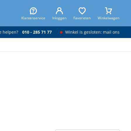
Klantenservice
Inloggen
Favorieten
Winkelwagen
je helpen?
010 - 285 71 77
Winkel is gesloten: mail ons