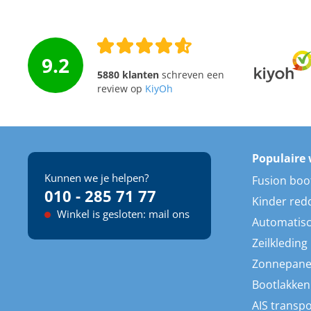
9.2
5880 klanten
schreven een
review op
KiyOh
Populaire 
Kunnen we je helpen?
Fusion boo
010 - 285 71 77
Kinder red
Winkel is gesloten: mail ons
Automatisc
Zeilkleding
Zonnepane
Bootlakken
AIS transp