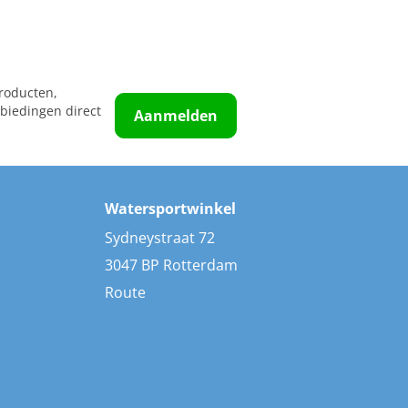
roducten,
biedingen direct
Aanmelden
Watersportwinkel
Sydneystraat 72
3047 BP Rotterdam
Route