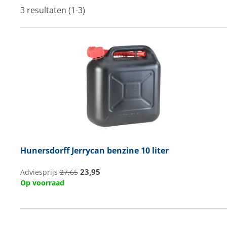
3 resultaten (1-3)
Techniek en motor
Tuigage en dekbeslag
Veiligheid
Boten, toebehoren en fun
Meubels en lifestyle
SALE
Hunersdorff
Jerrycan benzine 10 liter
23,95
Adviesprijs
27,65
Op voorraad