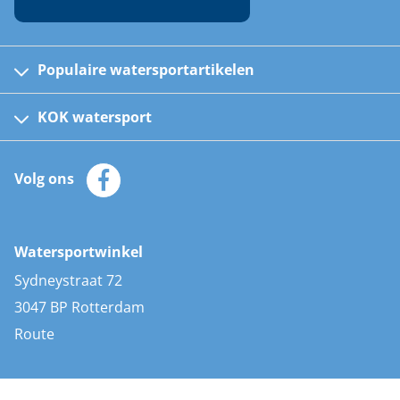
Populaire watersportartikelen
Fusion bootradio's
Kinder reddingsvesten
KOK watersport
Watersportwinkel
Automatische reddingsvesten
Klantenservice
Zeilkleding
Volg ons
Merken
Zonnepanelen
Bootaccessoires
Bootlakken
Vacatures
AIS transponders
Watersportwinkel
Advies & uitleg
Stootwillen en fenders
Sydneystraat 72
Bootkussens
3047 BP Rotterdam
Zwemtrappen
Route
Navigatieverlichting