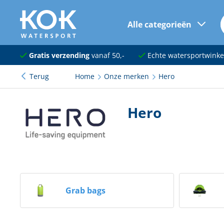
Alle categorieën
naar hoofdinhoud
Navigatie
Gratis verzending
vanaf 50,-
Echte watersportwinke
Terug
Home
Onze merken
Hero
Dekuitrusting
Ankeren en afmeren
Hero
Onderhoud en verf
Elektra
Kleding en schoenen
Grab bags
Sanitair
Kajuit en kombuis