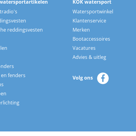
watersportartikelen
KOK watersport
tradio's
Watersportwinkel
dingsvesten
Klantenservice
he reddingsvesten
Merken
Bootaccessoires
len
Vacatures
Advies & uitleg
onders
 en fenders
Volg ons
ns
pen
rlichting