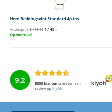
Hero
Reddingsvlot Standard 4p tas
1.149,-
Adviesprijs
1.403,20
Op voorraad
9.2
5880 klanten
schreven een
review op
KiyOh