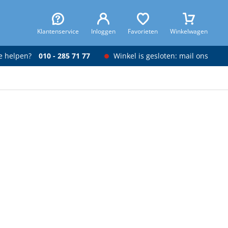
Klantenservice
Inloggen
Favorieten
Winkelwagen
je helpen?
010 - 285 71 77
Winkel is gesloten: mail ons