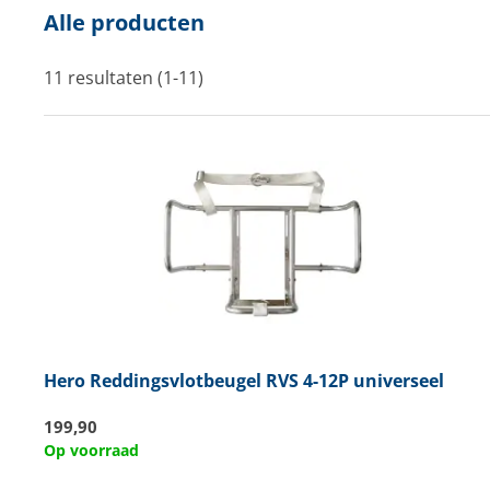
Alle producten
Techniek en motor
Tuigage en dekbeslag
11 resultaten (1-11)
Veiligheid
Boten, toebehoren en fun
Meubels en lifestyle
SALE
Hero
Reddingsvlotbeugel RVS 4-12P universeel
199,90
Op voorraad