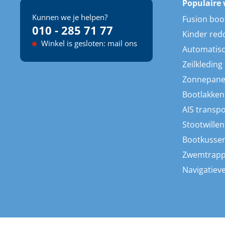
Populaire 
Kunnen we je helpen?
Fusion boo
010 - 285 71 77
Kinder red
Winkel is gesloten: mail ons
Automatisc
Zeilkleding
Zonnepane
Bootlakken
AIS transp
Stootwillen
Bootkusse
Zwemtrap
Navigatieve