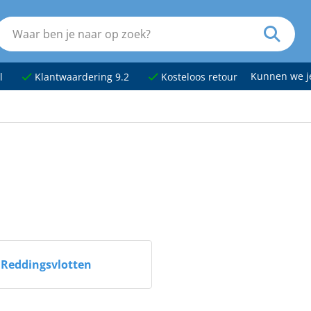
Kunnen we 
l
Klantwaardering 9.2
Kosteloos retour
Reddingsvlotten