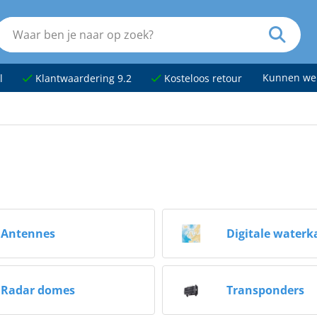
Kunnen we
l
Klantwaardering 9.2
Kosteloos retour
Antennes
Digitale waterk
Radar domes
Transponders