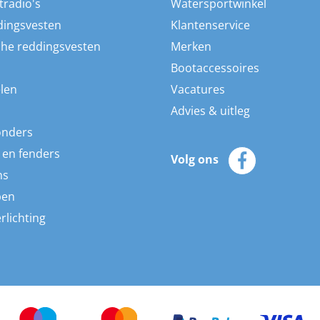
tradio's
Watersportwinkel
dingsvesten
Klantenservice
he reddingsvesten
Merken
Bootaccessoires
len
Vacatures
Advies & uitleg
onders
 en fenders
Volg ons
ns
pen
rlichting