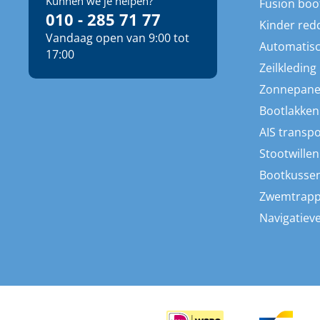
Kunnen we je helpen?
Fusion boo
010 - 285 71 77
Kinder red
Vandaag open van 9:00 tot
Automatisc
17:00
Zeilkleding
Zonnepane
Bootlakken
AIS transp
Stootwillen
Bootkusse
Zwemtrap
Navigatieve