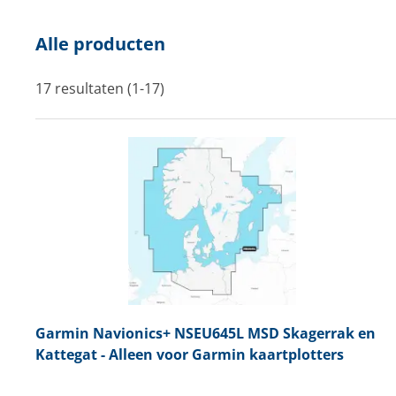
Techniek en motor
Alle producten
Tuigage en dekbeslag
17 resultaten (1-17)
Veiligheid
Boten, toebehoren en fun
Meubels en lifestyle
SALE
Garmin
Navionics+ NSEU645L MSD Skagerrak en
Kattegat - Alleen voor Garmin kaartplotters