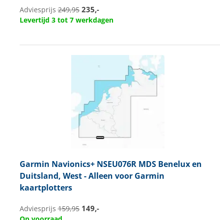
235,-
Adviesprijs
249,95
Levertijd 3 tot 7 werkdagen
Garmin
Navionics+ NSEU076R MDS Benelux en
Duitsland, West - Alleen voor Garmin
kaartplotters
149,-
Adviesprijs
159,95
Op voorraad