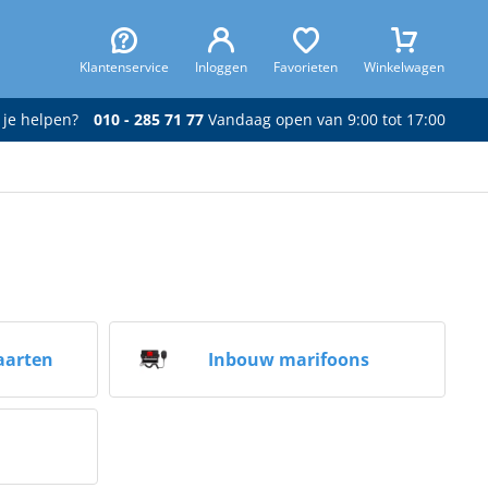
Klantenservice
Inloggen
Favorieten
Winkelwagen
 je helpen?
010 - 285 71 77
Vandaag open van 9:00 tot 17:00
aarten
Inbouw marifoons