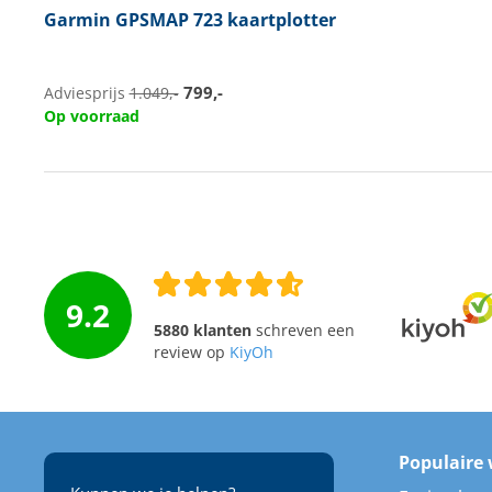
Garmin
GPSMAP 723 kaartplotter
799,-
Adviesprijs
1.049,-
Op voorraad
9.2
5880 klanten
schreven een
review op
KiyOh
Populaire 