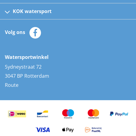
Fusion bootradio's
Kinder reddingsvesten
KOK watersport
Watersportwinkel
Automatische reddingsvesten
Klantenservice
Zeilkleding
Volg ons
Merken
Zonnepanelen
Bootaccessoires
Bootlakken
Vacatures
AIS transponders
Watersportwinkel
Advies & uitleg
Stootwillen en fenders
Sydneystraat 72
Bootkussens
3047 BP Rotterdam
Zwemtrappen
Route
Navigatieverlichting