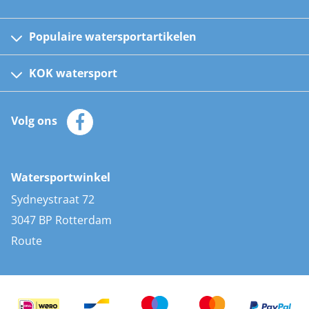
Populaire watersportartikelen
Fusion bootradio's
Kinder reddingsvesten
KOK watersport
Watersportwinkel
Automatische reddingsvesten
Klantenservice
Zeilkleding
Volg ons
Merken
Zonnepanelen
Bootaccessoires
Bootlakken
Vacatures
AIS transponders
Watersportwinkel
Advies & uitleg
Stootwillen en fenders
Sydneystraat 72
Bootkussens
3047 BP Rotterdam
Zwemtrappen
Route
Navigatieverlichting