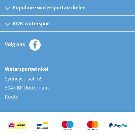
Populaire watersportartikelen
Fusion bootradio's
Kinder reddingsvesten
KOK watersport
Watersportwinkel
Automatische reddingsvesten
Klantenservice
Zeilkleding
Volg ons
Merken
Zonnepanelen
Bootaccessoires
Bootlakken
Vacatures
AIS transponders
Watersportwinkel
Advies & uitleg
Stootwillen en fenders
Sydneystraat 72
Bootkussens
3047 BP Rotterdam
Zwemtrappen
Route
Navigatieverlichting