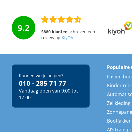
9.2
5880 klanten
schreven een
review op
KiyOh
Populaire 
Kunnen we je helpen?
Fusion boo
010 - 285 71 77
Kinder red
Vandaag open van 9:00 tot
Automatisc
17:00
Zeilkleding
Zonnepane
Bootlakken
AIS transp