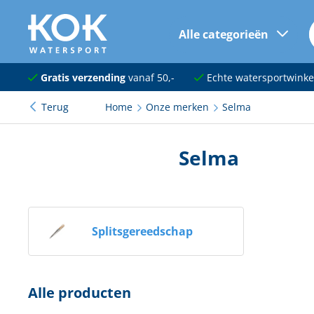
Alle categorieën
naar hoofdinhoud
Navigatie
Gratis verzending
vanaf 50,-
Echte watersportwinke
Terug
Home
Onze merken
Selma
Dekuitrusting
Ankeren en afmeren
Selma
Onderhoud en verf
Elektra
Splitsgereedschap
Kleding en schoenen
Sanitair
Alle producten
Kajuit en kombuis