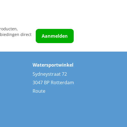
roducten,
biedingen direct
Aanmelden
Watersportwinkel
Sydneystraat 72
3047 BP Rotterdam
Route