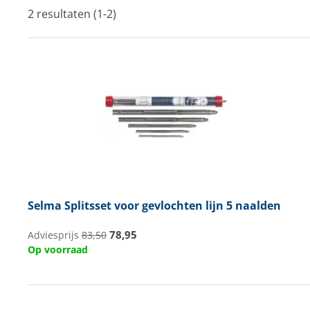
2 resultaten (1-2)
Techniek en motor
Tuigage en dekbeslag
Veiligheid
Boten, toebehoren en fun
Meubels en lifestyle
SALE
Selma
Splitsset voor gevlochten lijn 5 naalden
78,95
Adviesprijs
83,50
Op voorraad