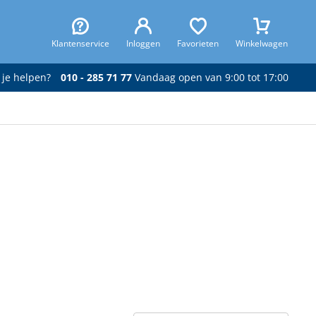
Klantenservice
Inloggen
Favorieten
Winkelwagen
 je helpen?
010 - 285 71 77
Vandaag open van 9:00 tot 17:00