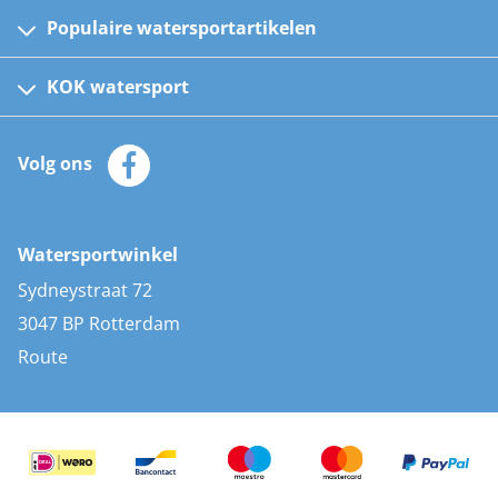
Populaire watersportartikelen
Fusion bootradio's
Kinder reddingsvesten
KOK watersport
Watersportwinkel
Automatische reddingsvesten
Klantenservice
Zeilkleding
Volg ons
Merken
Zonnepanelen
Bootaccessoires
Bootlakken
Vacatures
AIS transponders
Watersportwinkel
Advies & uitleg
Stootwillen en fenders
Sydneystraat 72
Bootkussens
3047 BP Rotterdam
Zwemtrappen
Route
Navigatieverlichting