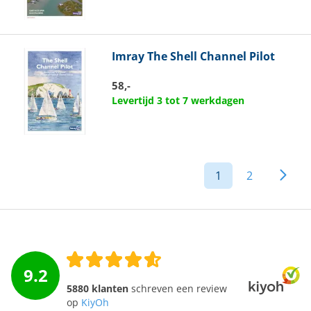
Imray
The Shell Channel Pilot
58,-
Levertijd 3 tot 7 werkdagen
1
2
9.2
5880 klanten
schreven een review
op
KiyOh