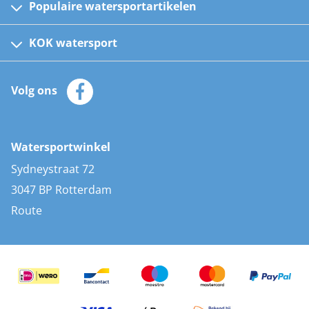
Populaire watersportartikelen
Fusion bootradio's
Kinder reddingsvesten
KOK watersport
Watersportwinkel
Automatische reddingsvesten
Klantenservice
Zeilkleding
Volg ons
Merken
Zonnepanelen
Bootaccessoires
Bootlakken
Vacatures
AIS transponders
Watersportwinkel
Advies & uitleg
Stootwillen en fenders
Sydneystraat 72
Bootkussens
3047 BP Rotterdam
Zwemtrappen
Route
Navigatieverlichting