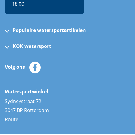
18:00
Populaire watersportartikelen
Fusion bootradio's
Kinder reddingsvesten
KOK watersport
Watersportwinkel
Automatische reddingsvesten
Klantenservice
Zeilkleding
Volg ons
Merken
Zonnepanelen
Bootaccessoires
Bootlakken
Vacatures
AIS transponders
Watersportwinkel
Advies & uitleg
Stootwillen en fenders
Sydneystraat 72
Bootkussens
3047 BP Rotterdam
Zwemtrappen
Route
Navigatieverlichting