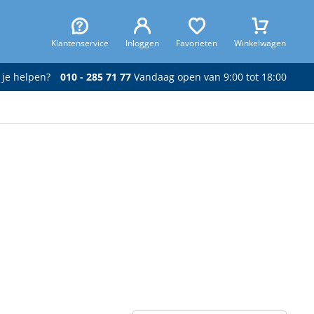
Klantenservice
Inloggen
Favorieten
Winkelwagen
 je helpen?
010 - 285 71 77
Vandaag open van 9:00 tot 18:00