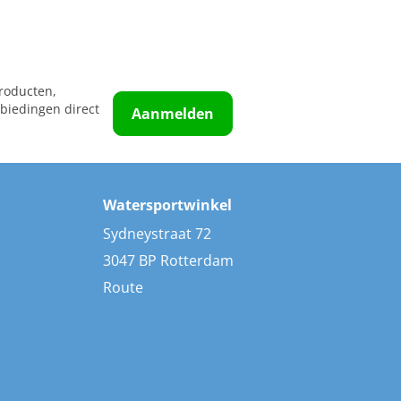
roducten,
biedingen direct
Aanmelden
Watersportwinkel
Sydneystraat 72
3047 BP Rotterdam
Route