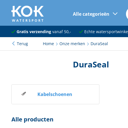
Alle categorieën
naar hoofdinhoud
Navigatie
Gratis verzending
vanaf 50,-
Echte watersportwinke
Terug
Home
Onze merken
DuraSeal
Dekuitrusting
Ankeren en afmeren
DuraSeal
Onderhoud en verf
Elektra
Kabelschoenen
Kleding en schoenen
Sanitair
Alle producten
Kajuit en kombuis