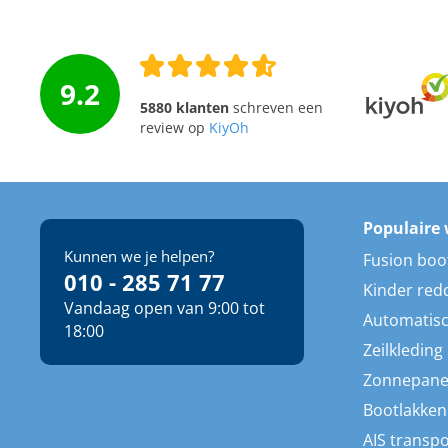
9.2
5880 klanten
schreven een
review op
KiyOh
Populaire 
Kunnen we je helpen?
Fusion boo
010 - 285 71 77
Kinder red
Vandaag open van 9:00 tot
Automatisc
18:00
Zeilkleding
Zonnepane
Bootlakken
AIS transp