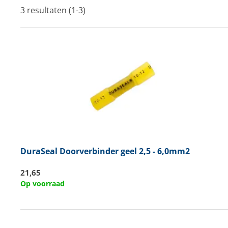
3 resultaten (1-3)
Techniek en motor
Tuigage en dekbeslag
Veiligheid
Boten, toebehoren en fun
Meubels en lifestyle
SALE
DuraSeal
Doorverbinder geel 2,5 - 6,0mm2
21,65
Op voorraad