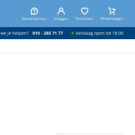
Klantenservice
Inloggen
Favorieten
Winkelwagen
 we je helpen?
010 - 285 71 77
Vandaag open tot 18:00