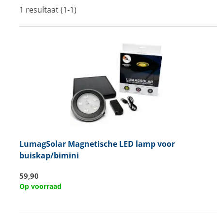
1 resultaat (1-1)
Techniek en motor
Tuigage en dekbeslag
Veiligheid
Boten, toebehoren en fun
Meubels en lifestyle
SALE
LumagSolar
Magnetische LED lamp voor
buiskap/bimini
59,90
Op voorraad