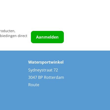
roducten,
biedingen direct
Aanmelden
Watersportwinkel
Sydneystraat 72
3047 BP Rotterdam
Route