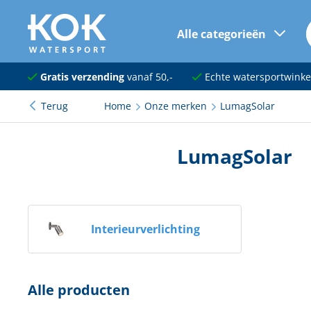
Alle categorieën
naar hoofdinhoud
Navigatie
Gratis verzending
vanaf 50,-
Echte watersportwinke
Terug
Home
Onze merken
LumagSolar
Dekuitrusting
Ankeren en afmeren
LumagSolar
Onderhoud en verf
Elektra
Interieurverlichting
Kleding en schoenen
Sanitair
Alle producten
Kajuit en kombuis