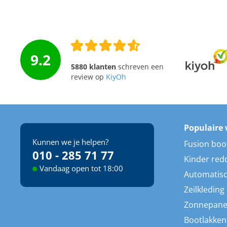
9.2
5880 klanten
schreven een
review op
KiyOh
Populaire 
Kunnen we je helpen?
Fusion boo
010 - 285 71 77
Kinder red
Vandaag open tot 18:00
Automatisc
Zeilkleding
Zonnepane
Bootlakken