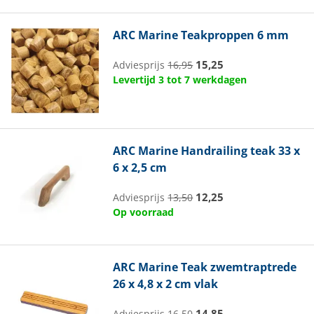
ARC Marine
Teakproppen 6 mm
15,25
Adviesprijs
16,95
Levertijd 3 tot 7 werkdagen
ARC Marine
Handrailing teak 33 x
6 x 2,5 cm
12,25
Adviesprijs
13,50
Op voorraad
ARC Marine
Teak zwemtraptrede
26 x 4,8 x 2 cm vlak
14,85
Adviesprijs
16,50