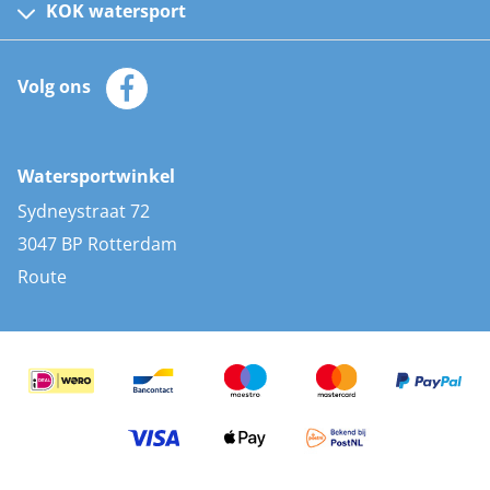
Kinder reddingsvesten
KOK watersport
Watersportwinkel
Automatische reddingsvesten
Klantenservice
Zeilkleding
Volg ons
Merken
Zonnepanelen
Bootaccessoires
Bootlakken
Vacatures
AIS transponders
Watersportwinkel
Advies & uitleg
Stootwillen en fenders
Sydneystraat 72
Bootkussens
3047 BP Rotterdam
Zwemtrappen
Route
Navigatieverlichting