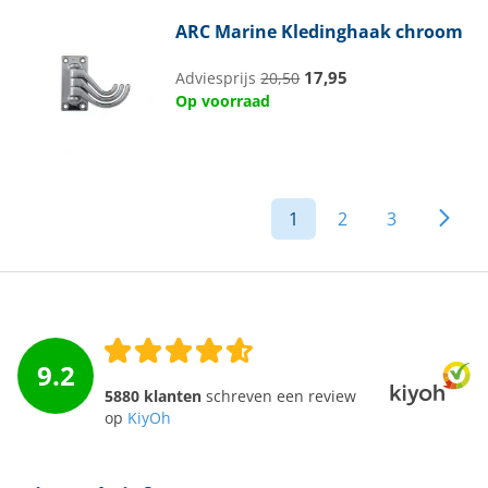
ARC Marine
Kledinghaak chroom
17,95
Adviesprijs
20,50
Op voorraad
1
2
3
9.2
5880 klanten
schreven een review
op
KiyOh