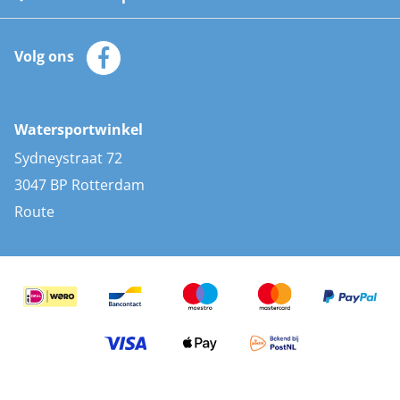
Watersportwinkel
Automatische reddingsvesten
Klantenservice
Zeilkleding
Volg ons
Merken
Zonnepanelen
Bootaccessoires
Bootlakken
Vacatures
AIS transponders
Watersportwinkel
Advies & uitleg
Stootwillen en fenders
Sydneystraat 72
Bootkussens
3047 BP Rotterdam
Zwemtrappen
Route
Navigatieverlichting