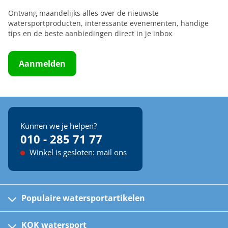
Ontvang maandelijks alles over de nieuwste
watersportproducten, interessante evenementen, handige
tips en de beste aanbiedingen direct in je inbox
Aanmelden
Kunnen we je helpen?
010 - 285 71 77
Winkel is gesloten: mail ons
Populaire watersportartikelen
Fusion bootradio's
Kinder reddingsvesten
KOK watersport