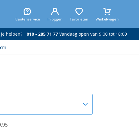
Klantenservice
Inloggen
Favorieten
Winkelwagen
 je helpen?
010 - 285 71 77
Vandaag open van 9:00 tot 18:00
 cm
9,95