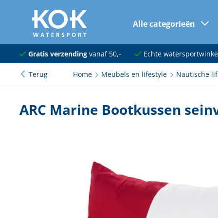
Alle categorieën
naar hoofdinhoud
Navigatie
Gratis verzending
vanaf 50,-
Echte watersportwinke
Terug
Home
Meubels en lifestyle
Nautische lif
Dekuitrusting
Ankeren en afmeren
ARC Marine Bootkussen seinv
Onderhoud en verf
Elektra
Kleding en schoenen
Sanitair
Kajuit en kombuis