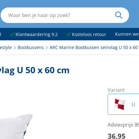
Kunnen we
l
Klantwaardering 9.2
Kosteloos retour
estyle
Bootkussens
ARC Marine Bootkussen seinvlag U 50 x 60
lag U 50 x 60 cm
Variant
U
C
Adviesprijs
3
36,95