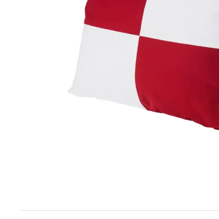
Techniek en motor
Tuigage en dekbeslag
Veiligheid
Boten, toebehoren en fun
Meubels en lifestyle
SALE