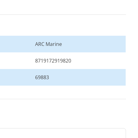
ARC Marine
8719172919820
69883