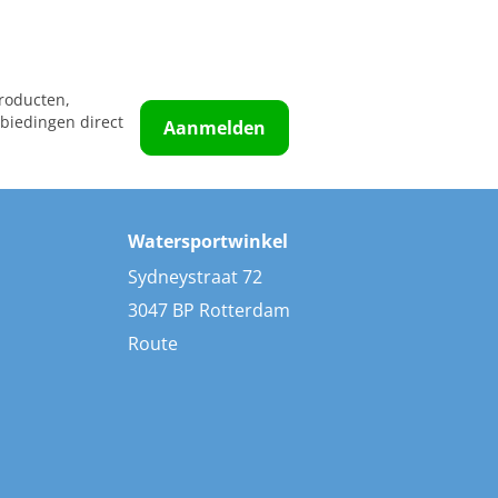
roducten,
biedingen direct
Aanmelden
Watersportwinkel
Sydneystraat 72
3047 BP Rotterdam
Route