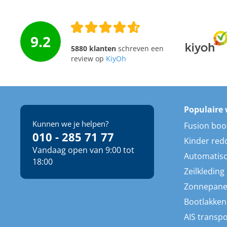
9.2
5880 klanten
schreven een
review op
KiyOh
Populaire 
Kunnen we je helpen?
Fusion boo
010 - 285 71 77
Kinder red
Vandaag open van 9:00 tot
Automatisc
18:00
Zeilkleding
Zonnepane
Bootlakken
AIS transp