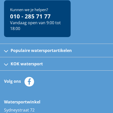
Kunnen we je helpen?
010 - 285 71 77
Vandaag open van 9:00 tot
18:00
Populaire watersportartikelen
Fusion bootradio's
Kinder reddingsvesten
KOK watersport
Watersportwinkel
Automatische reddingsvesten
Klantenservice
Zeilkleding
Volg ons
Merken
Zonnepanelen
Bootaccessoires
Bootlakken
Vacatures
AIS transponders
Watersportwinkel
Advies & uitleg
Stootwillen en fenders
Sydneystraat 72