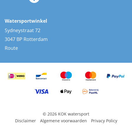
Zonnepanelen
Bootaccessoires
Bootlakken
Vacatures
AIS transponders
Watersportwinkel
Advies & uitleg
Stootwillen en fenders
Sydneystraat 72
Bootkussens
3047 BP Rotterdam
Zwemtrappen
Route
Navigatieverlichting
© 2026 KOK watersport
Disclaimer
Algemene voorwaarden
Privacy Policy