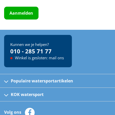
Aanmelden
Kunnen we je helpen?
010 - 285 71 77
Winkel is gesloten: mail ons
Populaire watersportartikelen
Fusion bootradio's
Kinder reddingsvesten
KOK watersport
Watersportwinkel
Automatische reddingsvesten
Klantenservice
Zeilkleding
Volg ons
Merken