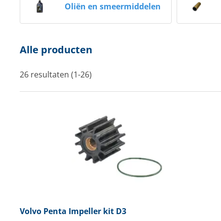
Oliën en smeermiddelen
Techniek en motor
Tuigage en dekbeslag
Alle producten
Veiligheid
26 resultaten (1-26)
Boten, toebehoren en fun
Meubels en lifestyle
SALE
Volvo Penta
Impeller kit D3