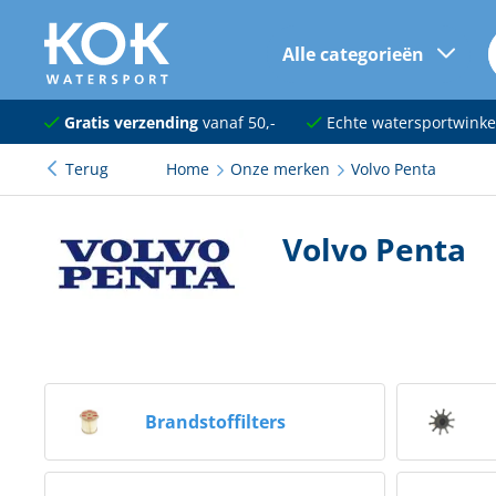
Alle categorieën
naar hoofdinhoud
Navigatie
Gratis verzending
vanaf 50,-
Echte watersportwinke
Terug
Home
Onze merken
Volvo Penta
Dekuitrusting
Ankeren en afmeren
Volvo Penta
Onderhoud en verf
Elektra
Kleding en schoenen
Brandstoffilters
Sanitair
Kajuit en kombuis