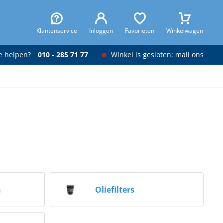
Klantenservice
Inloggen
Favorieten
Winkelwagen
je helpen?
010 - 285 71 77
Winkel is gesloten: mail ons
n
Oliefilters