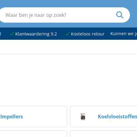
Kunnen we 
l
Klantwaardering 9.2
Kosteloos retour
Impellers
Koelvloeistoffe